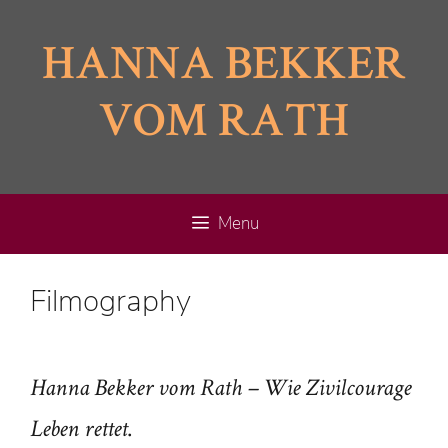
Skip
to
HANNA BEKKER
content
VOM RATH
Menu
Filmography
Hanna Bekker vom Rath – Wie Zivilcourage
.
Leben rettet