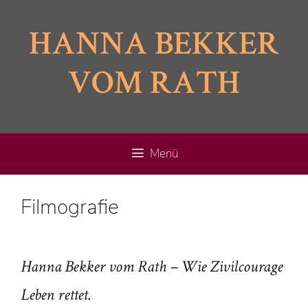
Zum
Inhalt
HANNA BEKKER
springen
VOM RATH
Menü
Filmografie
Hanna Bekker vom Rath – Wie Zivilcourage
.
Leben rettet