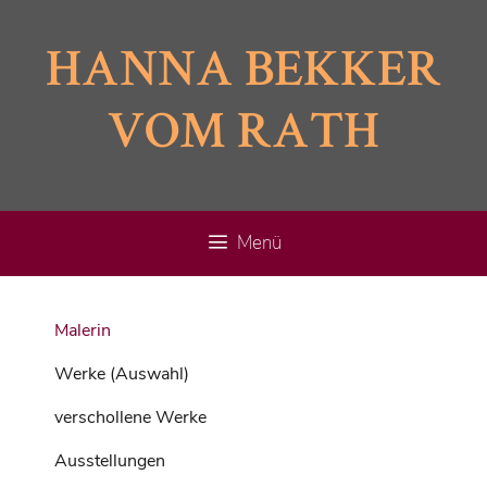
Zum
Inhalt
HANNA BEKKER
springen
VOM RATH
Menü
Malerin
Werke (Auswahl)
verschollene Werke
Ausstellungen