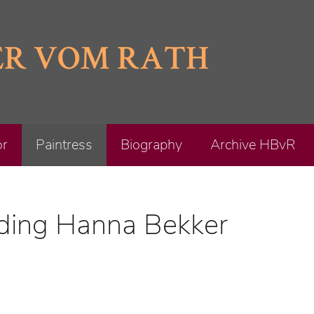
ER VOM RATH
or
Paintress
Biography
Archive HBvR
luding Hanna Bekker