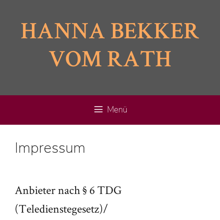
Zum
Inhalt
HANNA BEKKER
springen
VOM RATH
Menü
Impressum
Anbieter nach § 6 TDG
(Teledienstegesetz)/