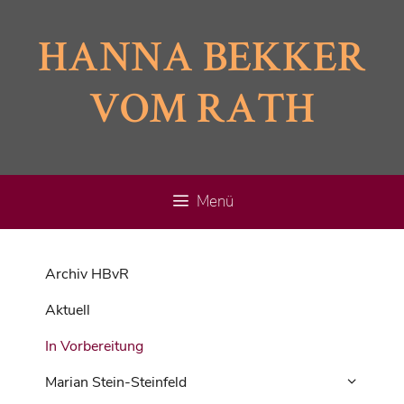
Zum
Inhalt
HANNA BEKKER
springen
VOM RATH
Menü
Archiv HBvR
Aktuell
In Vorbereitung
Marian Stein-Steinfeld