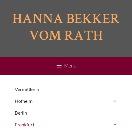
Zum
Inhalt
HANNA BEKKER
springen
VOM RATH
Menü
Vermittlerin
Hofheim
Berlin
Frankfurt