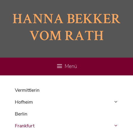
Zum
Inhalt
HANNA BEKKER
springen
VOM RATH
Menü
Vermittlerin
Hofheim
Berlin
Frankfurt